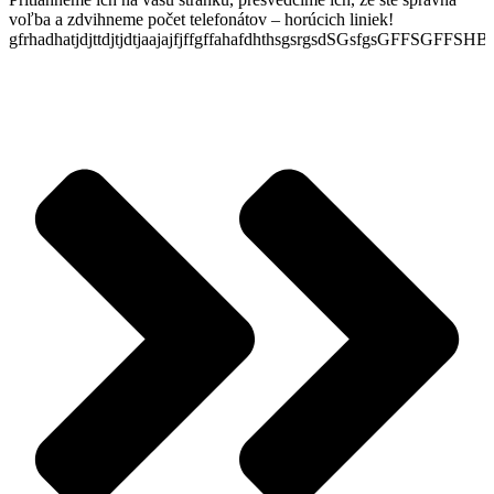
voľba a zdvihneme počet telefonátov – horúcich liniek!
gfrhadhatjdjttdjtjdtjaajajfjffgffahafdhthsgsrgsdSGsfgsGFFSGFFSH